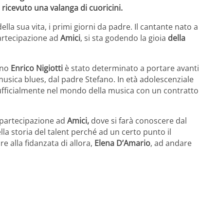
 ricevuto una valanga di cuoricini.
lla sua vita, i primi giorni da padre. Il cantante nato a
artecipazione ad
Amici
, si sta godendo la gioia
della
ino
Enrico Nigiotti
è stato determinato a portare avanti
musica blues, dal padre Stefano. In età adolescenziale
ufficialmente nel mondo della musica con un contratto
a partecipazione ad
Amici,
dove si farà conoscere dal
la storia del talent perché ad un certo punto il
e alla fidanzata di allora,
Elena D’Amario
, ad andare