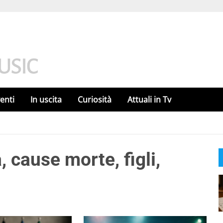
enti
In uscita
Curiosità
Attuali in Tv
 cause morte, figli,