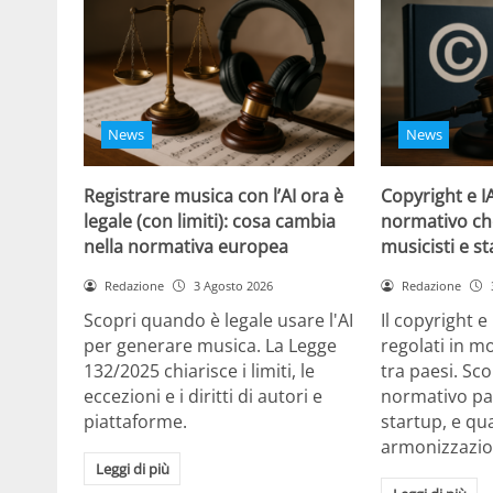
News
News
Registrare musica con l’AI ora è
Copyright e IA
legale (con limiti): cosa cambia
normativo ch
nella normativa europea
musicisti e s
Redazione
3 Agosto 2026
Redazione
Scopri quando è legale usare l'AI
Il copyright e
per generare musica. La Legge
regolati in 
132/2025 chiarisce i limiti, le
tra paesi. Sc
eccezioni e i diritti di autori e
normativo par
piattaforme.
startup, e qu
armonizzazi
Leggi di più