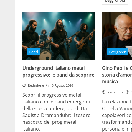
Leggi di più
Band
Evergreen
Underground italiano metal
Gino Paoli e 
progressivo: le band da scoprire
storia d’amor
musica
Redazione
3 Agosto 2026
Redazione
Scopri il progressive metal
italiano con le band emergenti
La relazione 
della scena underground. Da
Ornella Vanon
Sadist a Dramanduhr: il tesoro
capolavori co
nascosto del prog metal
trasformando
italiano.
personale in 