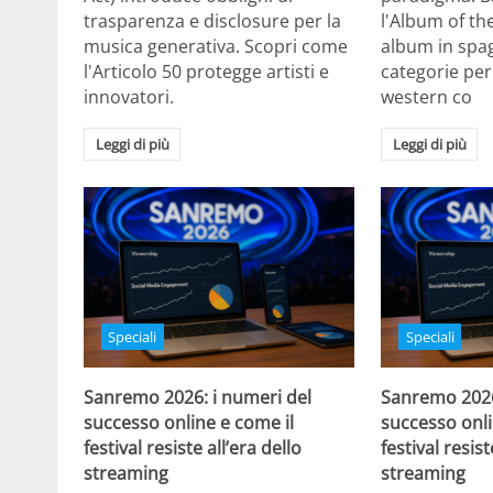
trasparenza e disclosure per la
l'Album of th
musica generativa. Scopri come
album in spa
l'Articolo 50 protegge artisti e
categorie per 
innovatori.
western co
Leggi di più
Leggi di più
Speciali
Speciali
Sanremo 2026: i numeri del
Sanremo 2026
successo online e come il
successo onli
festival resiste all’era dello
festival resist
streaming
streaming