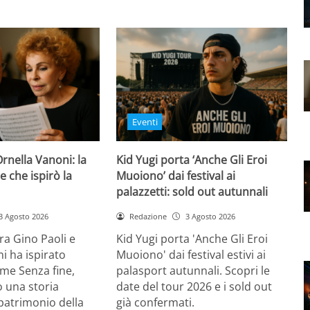
Eventi
Ornella Vanoni: la
Kid Yugi porta ‘Anche Gli Eroi
e che ispirò la
Muoiono’ dai festival ai
palazzetti: sold out autunnali
3 Agosto 2026
Redazione
3 Agosto 2026
tra Gino Paoli e
Kid Yugi porta 'Anche Gli Eroi
i ha ispirato
Muoiono' dai festival estivi ai
me Senza fine,
palasport autunnali. Scopri le
 una storia
date del tour 2026 e i sold out
patrimonio della
già confermati.