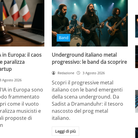
Band
 in Europa: il caos
Underground italiano metal
e paralizza
progressivo: le band da scoprire
tartup
Redazione
3 Agosto 2026
3 Agosto 2026
Scopri il progressive metal
 l'IA in Europa sono
italiano con le band emergenti
modo frammentato
della scena underground. Da
opri come il vuoto
Sadist a Dramanduhr: il tesoro
alizza musicisti e
nascosto del prog metal
ali proposte di
italiano.
on
Leggi di più