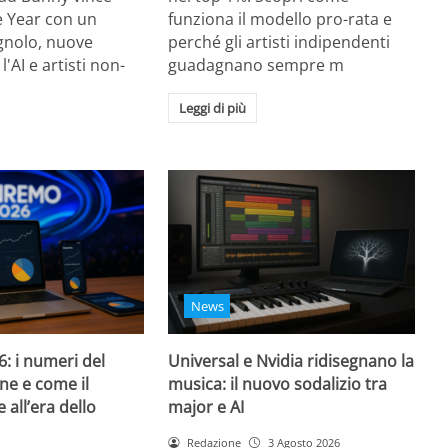
e Year con un
funziona il modello pro-rata e
gnolo, nuove
perché gli artisti indipendenti
l'AI e artisti non-
guadagnano sempre m
Leggi di più
News
: i numeri del
Universal e Nvidia ridisegnano la
ne e come il
musica: il nuovo sodalizio tra
e all’era dello
major e AI
Redazione
3 Agosto 2026