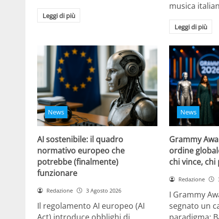
musica italia
Leggi di più
Leggi di più
News
News
AI sostenibile: il quadro
Grammy Award
normativo europeo che
ordine global
potrebbe (finalmente)
chi vince, chi
funzionare
Redazione
Redazione
3 Agosto 2026
I Grammy Aw
Il regolamento AI europeo (AI
segnato un c
Act) introduce obblighi di
paradigma: B