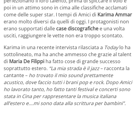
perfezionano il loro talento, prima di spiccare il volo e
poi in un attimo sono in cima alle classifiche acclamati
come delle super star. I tempi di Amici di
Karima Ammar
erano molto diversi da quelli di oggi. I protagonisti non
erano supportati dalle
case discografiche
e una volta
usciti, raggiungere le vette non era troppo scontato.
Karima in una recente intervista rilasciata a
Today
lo ha
sottolineato, ma ha anche ammesso che grazie al talent
di
Maria De Filippi
ha fatto cose di grande successo
soprattutto estero.
“La mia strada è il jazz
– racconta la
cantante –
ho trovato il mio sound prettamente
acustico, dove faccio tutti i brani pop e rock. Dopo Amici
ho lavorato tanto, ho fatto tanti festival e concerti sono
stata in Cina per rappresentare la musica italiana
all’estero e.…mi sono data alla scrittura per bambini”.