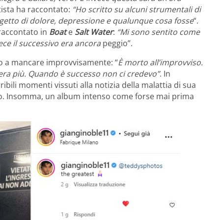
rtista ha raccontato:
“Ho scritto su alcuni strumentali di
getto di dolore, depressione e qualunque cosa fosse
“.
 raccontato in
Boat
e
Salt Water
:
“Mi sono sentito come
vece il successivo era ancora
peggio”.
uto a mancare improvvisamente: “
È
morto all’improvviso.
’era più. Quando è successo non ci credevo”
. In
ribili momenti vissuti alla notizia della malattia di sua
o. Insomma, un album intenso come forse mai prima