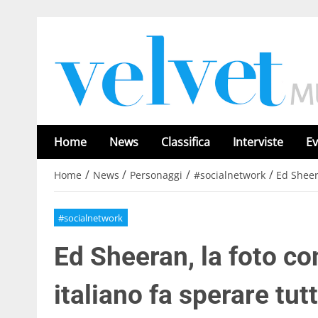
Home
News
Classifica
Interviste
Ev
/
/
/
/
Home
News
Personaggi
#socialnetwork
Ed Sheera
#socialnetwork
Ed Sheeran, la foto co
italiano fa sperare tut