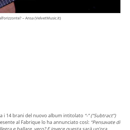
 all’orizzonte? – Ansa (VelvetMusic.it)
ra i 14 brani del nuovo album intitolato
“-” (“Subtract”)
resente al Fabrique lo ha annunciato così:
“Pensavate di
llegra e ballare, vero? E invece questa sarà un’ora