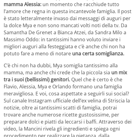
mamma Alessia:
un momento che racchiude tutto
l’amore che regna in questa incantevole famiglia. Il post
è stato letteralmente invaso dai messaggi di auguri per
la dolce Mya e non sono mancati volti noti della tv. Da
Samantha De Grenet a Bianca Atzei, da Sandra Milo a
Massimo Oddo: in tantissimi hanno voluto inviare i
migliori auguri alla festeggiata e c’è anche chi non ha
potuto fare a meno di notare
una certa somiglianza.
C’è chi non ha dubbi, Mya somiglia tantissimo alla
mamma, ma anche chi crede che la piccola sia
un mix
tra i suoi (bellissimi) genitori.
Quel che è certo è che
Flavio, Alessia, Mya e Orlando formano una famiglia
meravigliosa. E voi, cosa aspettate a seguirli sui social?
Sul canale Instagram ufficiale dell’ex velina di Striscia la
notizie, oltre ai tantissimi scatti di famiglia, potrai
trovare anche numerose ricette gustosissime, per
preparare dolci e piatti da leccarsi i baffi. Attraverso dei
video, la Mancini rivela gli ingredienti e spiega ogni
procedimento per realizzare la pietanza, dalla