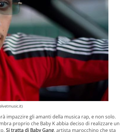
lvetmusic.it)
arà impazzire gli amanti della musica rap, e non solo.
bra proprio che Baby K abbia deciso di realizzare un
o.
Si tratta di Baby Gang
, artista marocchino che sta