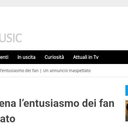
enti
In uscita
Curiosità
Attuali in Tv
a l’entusiasmo dei fan | Un annuncio inaspettato
tena l’entusiasmo dei fan
tato