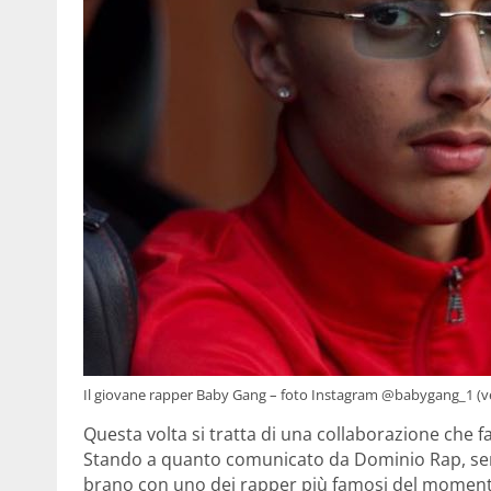
Il giovane rapper Baby Gang – foto Instagram @babygang_1 (ve
Questa volta si tratta di una collaborazione che f
Stando a quanto comunicato da Dominio Rap, sem
brano con uno dei rapper più famosi del moment