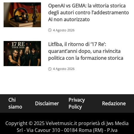
OpenAI vs GEMA: la vittoria storica
degli autori contro l’addestramento
AI non autorizzato
4 Agosto 2026
Litfiba, il ritorno di ’17 Re’:
quarant’anni dopo, una rivincita
politica con la formazione storica
4 Agosto 2026
Chi
Privacy
Disclaimer
Redazione
siamo
Policy
Copyright © 2025 Velvetmusic.it proprietà di Jws Media
Srl - Via Cavour 310 - 00184 Roma (RM) - P.Iva