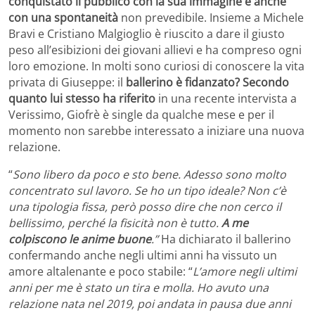
conquistato il pubblico con la sua immagine e anche
con una spontaneità
non prevedibile. Insieme a Michele
Bravi e Cristiano Malgioglio è riuscito a dare il giusto
peso all’esibizioni dei giovani allievi e ha compreso ogni
loro emozione. In molti sono curiosi di conoscere la vita
privata di Giuseppe: il
ballerino è fidanzato? Secondo
quanto lui stesso ha riferito
in una recente intervista a
Verissimo, Giofrè è single da qualche mese e per il
momento non sarebbe interessato a iniziare una nuova
relazione.
“
Sono libero da poco e sto bene. Adesso sono molto
concentrato sul lavoro. Se ho un tipo ideale? Non c’è
una tipologia fissa, però posso dire che non cerco il
bellissimo, perché la fisicità non è tutto.
A me
colpiscono le anime buone
.”
Ha dichiarato il ballerino
confermando anche negli ultimi anni ha vissuto un
amore altalenante e poco stabile: “
L’amore negli ultimi
anni per me è stato un tira e molla. Ho avuto una
relazione nata nel 2019, poi andata in pausa due anni