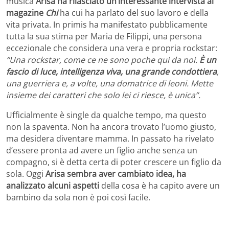
musica
Arisa ha rilasciato un’interessante intervista al
magazine
Chi
ha cui ha parlato del suo lavoro e della
vita privata. In primis ha manifestato pubblicamente
tutta la sua stima per Maria de Filippi, una persona
eccezionale che considera una vera e propria rockstar:
“Una rockstar, come ce ne sono poche qui da noi.
È un
fascio di luce, intelligenza viva, una grande condottiera
,
una guerriera e, a volte, una domatrice di leoni. Mette
insieme dei caratteri che solo lei ci riesce, è unica”.
Ufficialmente è single da qualche tempo, ma questo
non la spaventa. Non ha ancora trovato l’uomo giusto,
ma desidera diventare mamma. In passato ha rivelato
d’essere pronta ad avere un figlio anche senza un
compagno, si è detta certa di poter crescere un figlio da
sola. Oggi
Arisa sembra aver cambiato idea, ha
analizzato alcuni aspetti
della cosa è ha capito avere un
bambino da sola non è poi così facile.