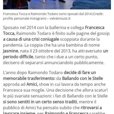
Francesca Tocca e Raimondo Todaro sono sposati dal 2014 (Credit:
profilo personale Instagram) – velvetmusic.it
Sposato nel 2014 con la ballerina e collega
Francesca
Tocca,
Raimondo Todaro è finito sulle pagine del gossip
a causa di una crisi coniugale
scoppiata durante la
pandemia. La coppia che ha una bambina di nome
Jasmine
, nata il 23 ottobre del 2013, ha attraversato
un
periodo difficile
, tanto che i due a un certo punto,
decisero di separarsi annunciandolo pubblicamente.
L’anno dopo Raimondo Todaro
decide di fare un
memorabile trasferimento:
da
Ballando con le Stelle
approda ad
Amici,
show in cui lavora da tempo anche
Francesca sua moglie. Una decisione che allora scaturì
le più svariate sensazioni: i fan di Ballando con le Stelle
si sono sentiti in un certo senso traditi
, mentre il
pubblico di Amici ha pensato subito che
ritrovarsi a
lavorare insieme
, per
Raimondo e Francesca
sarebbe