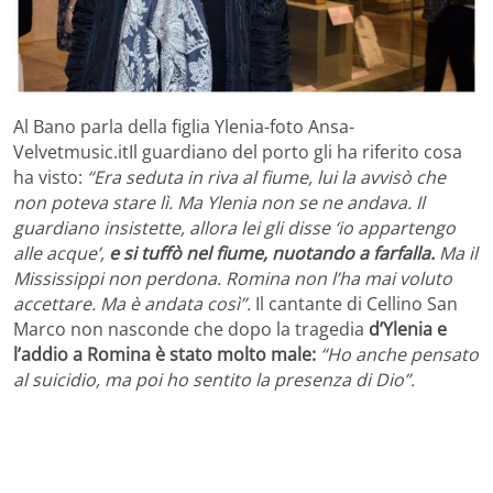
Al Bano parla della figlia Ylenia-foto Ansa-
Velvetmusic.itIl guardiano del porto gli ha riferito cosa
ha visto:
“Era seduta in riva al fiume, lui la avvisò che
non poteva stare lì. Ma Ylenia non se ne andava. Il
guardiano insistette, allora lei gli disse ‘io appartengo
alle acque’,
e si tuffò nel fiume, nuotando a farfalla.
Ma il
Mississippi non perdona. Romina non l’ha mai voluto
accettare. Ma è andata così”.
Il cantante di Cellino San
Marco non nasconde che dopo la tragedia
d’Ylenia e
l’addio a Romina è stato molto male:
“Ho anche pensato
al suicidio, ma poi ho sentito la presenza di Dio”.