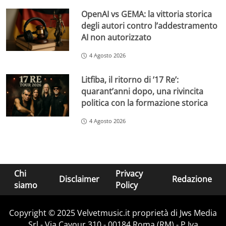
OpenAI vs GEMA: la vittoria storica
degli autori contro l’addestramento
AI non autorizzato
4 Agosto 2026
Litfiba, il ritorno di ’17 Re’:
quarant’anni dopo, una rivincita
politica con la formazione storica
4 Agosto 2026
Chi
Privacy
Disclaimer
Redazione
siamo
Policy
Copyright © 2025 Velvetmusic.it proprietà di Jws Media
Srl - Via Cavour 310 - 00184 Roma (RM) - P.Iva