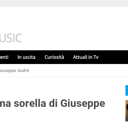
enti
In uscita
Curiosità
Attuali in Tv
 Giuseppe Giofrè
ima sorella di Giuseppe