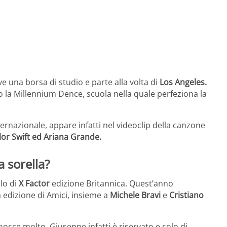
eve una borsa di studio e parte alla volta di
Los Angeles.
sso la Millennium Dence, scuola nella quale perfeziona la
ernazionale, appare infatti nel videoclip della canzone
ylor Swift ed Ariana Grande.
a sorella?
lo di
X Factor
edizione Britannica. Quest’anno
a edizione di Amici, insieme a
Michele Bravi
e
Cristiano
osce molto, Giuseppe infatti è riservato e solo di