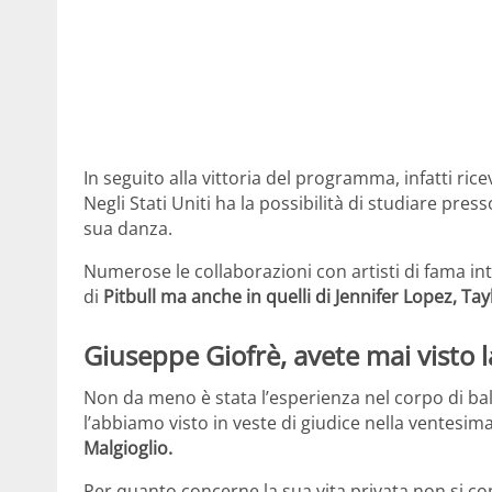
In seguito alla vittoria del programma, infatti ric
Negli Stati Uniti ha la possibilità di studiare pre
sua danza.
Numerose le collaborazioni con artisti di fama int
di
Pitbull ma anche in quelli di Jennifer Lopez, Ta
Giuseppe Giofrè, avete mai visto l
Non da meno è stata l’esperienza nel corpo di bal
l’abbiamo visto in veste di giudice nella ventesim
Malgioglio.
Per quanto concerne la sua vita privata non si con