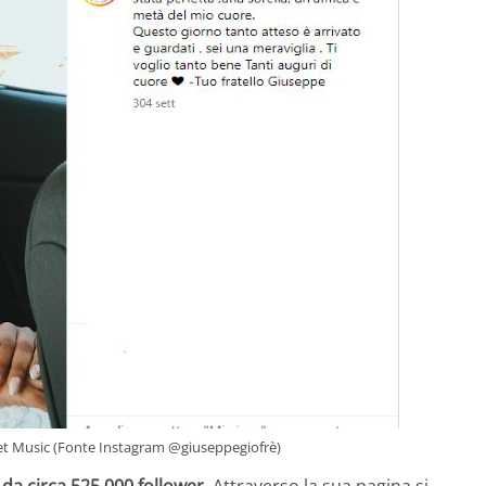
Velvet Music (Fonte Instagram @giuseppegiofrè)
da circa 525.000 follower.
Attraverso la sua pagina si