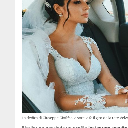
La dedica di Giuseppe Giofrè alla sorella fa il giro della rete 
Il ballerino possiede un profilo
Instagram seguito 