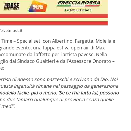
Velvetmusic.it
ime – Special set, con Albertino, Fargetta, Molella e
el grande evento, una tappa estiva open air di Max
ccomunate dall’affetto per l’artista pavese. Nella
glio dal Sindaco Gualtieri e dall’Assessore Onorato –
e:
artisti di adesso sono pazzeschi e scrivono da Dio. Noi
 questa ingenuità rimane nel passaggio da generazione
dello facile, più o meno: ‘Se ce l’ha fatta lui, possono
mo due tamarri qualunque di provincia senza quelle
 medi”.