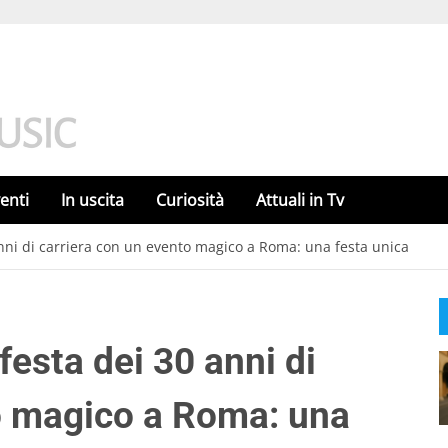
enti
In uscita
Curiosità
Attuali in Tv
anni di carriera con un evento magico a Roma: una festa unica
festa dei 30 anni di
o magico a Roma: una