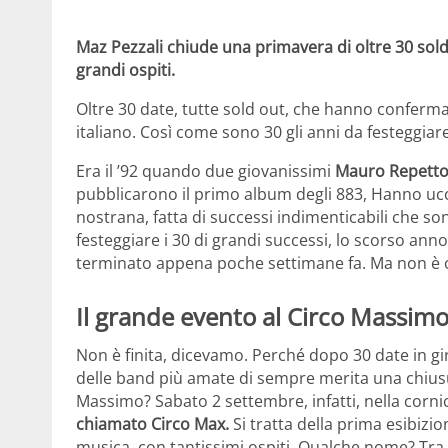
Maz Pezzali chiude una primavera di oltre 30 sold 
grandi ospiti.
Oltre 30 date, tutte sold out, che hanno conferma
italiano. Così come sono 30 gli anni da festeggiare 
Era il ’92 quando due giovanissimi
Mauro Repetto
pubblicarono il primo album degli 883, Hanno ucci
nostrana, fatta di successi indimenticabili che son
festeggiare i 30 di grandi successi, lo scorso ann
terminato appena poche settimane fa. Ma non è ce
Il grande evento al Circo Massim
Non è finita, dicevamo. Perché dopo 30 date in giro 
delle band più amate di sempre merita una chiusu
Massimo? Sabato 2 settembre, infatti, nella corn
chiamato Circo Max.
Si tratta della prima esibizio
musica, con tantissimi ospiti. Qualche nome? Tra q