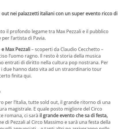
out nei palazzetti italiani con un super evento ricco di
to il profondo legame tra Max Pezzali e il pubblico
per l’artista di Pavia.
 e Max Pezzali
– scoperti da Claudio Cecchetto –
so l’uomo ragno. Il resto è storia della musica
o entrati di diritto nella cultura pop nostrana. Per
o i due hanno dato vita ad un straordinario tour
rto finita qui.
o
per l’Italia, tutte sold out, il grande ritorno di una
ra magistrale. E quale posto migliore del Circo
ice romana, ci sarà
il grande evento che sa di festa,
ne di Pezzali al Circo Massimo e sarà una festa della
uelli annunciati – e tanti altri ne arriveranno nelle