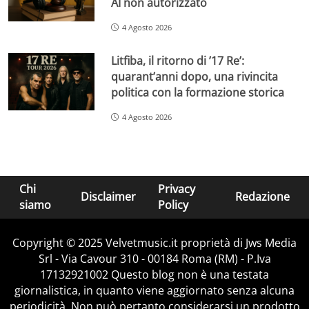
AI non autorizzato
4 Agosto 2026
Litfiba, il ritorno di ’17 Re’:
quarant’anni dopo, una rivincita
politica con la formazione storica
4 Agosto 2026
Chi
Privacy
Disclaimer
Redazione
siamo
Policy
Copyright © 2025 Velvetmusic.it proprietà di Jws Media
Srl - Via Cavour 310 - 00184 Roma (RM) - P.Iva
17132921002 Questo blog non è una testata
giornalistica, in quanto viene aggiornato senza alcuna
periodicità. Non può pertanto considerarsi un prodotto