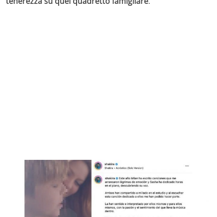
tenerezza su quel quadretto famigliare
.