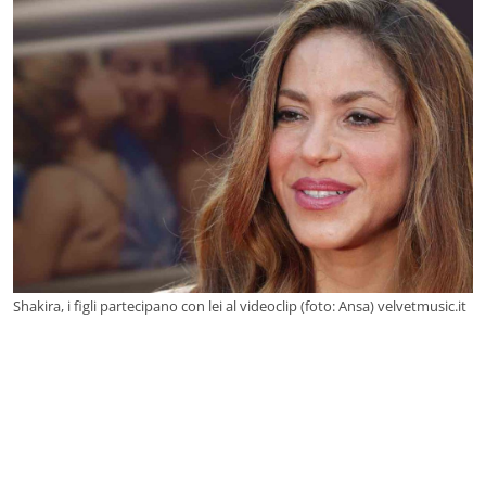
Shakira, i figli partecipano con lei al videoclip (foto: Ansa) velvetmusic.it