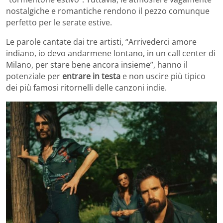
nostalgiche e romantiche rendono il pezzo comunque
perfetto per le serate estive.
Le parole cantate dai tre artisti, “Arrivederci amore
indiano, io devo andarmene lontano, in un call center di
Milano, per stare bene ancora insieme”, hanno il
potenziale per
entrare in testa
e non uscire più tipico
dei più famosi ritornelli delle canzoni indie.