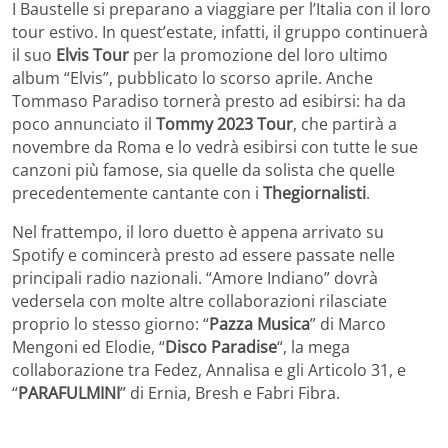
I Baustelle si preparano a viaggiare per l’Italia con il loro
tour estivo. In quest’estate, infatti, il gruppo continuerà
il suo
Elvis Tour
per la promozione del loro ultimo
album “Elvis”, pubblicato lo scorso aprile. Anche
Tommaso Paradiso tornerà presto ad esibirsi: ha da
poco annunciato il
Tommy 2023 Tour
, che partirà a
novembre da Roma e lo vedrà esibirsi con tutte le sue
canzoni più famose, sia quelle da solista che quelle
precedentemente cantante con i
Thegiornalisti
.
Nel frattempo, il loro duetto è appena arrivato su
Spotify e comincerà presto ad essere passate nelle
principali radio nazionali. “Amore Indiano” dovrà
vedersela con molte altre collaborazioni rilasciate
proprio lo stesso giorno: “
Pazza Musica
” di Marco
Mengoni ed Elodie, “
Disco Paradise
“, la mega
collaborazione tra Fedez, Annalisa e gli Articolo 31, e
“
PARAFULMINI
” di Ernia, Bresh e Fabri Fibra.