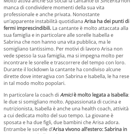
Molto attiva anche sui social la cantante di
Sincerità
non
manca di condividere momenti della sua vita
professionale e anche privata. Nonostante
un’apparente instabilità quotidiana
Arisa ha dei punti di
fermi imprescindibili.
La cantante è molto attaccata alla
sua famiglia e in particolare alle sorelle Isabella e
Sabrina che non hanno una vita pubblica, ma le
somigliano tantissimo. Per motivi di lavoro Arisa non
vede spesso la sua famiglia, ma si impegna molto per
incontrare le sorelle e trascorrere del tempo con loro.
Durante il lockdown la cantante ha condiviso alcune
dirette dove interagiva con Sabrina e Isabella, le ha rese
in tal modo molto popolari.
In particolare la coach di
Amici
è molto legata a Isabella
:
le due si somigliano molto. Appassionata di cucina e
nutrizionista, Isabella è anche una health coach, attività
a cui dedicata molto del suo tempo. La giovane è
sposata e ha due figli, due bambini che Arisa adora.
Entrambe le sorelle d’
Arisa vivono all’estero: Sabrina in