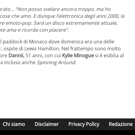
arato…
“Non posso svelare ancora troppo, ma ho
 cose che amo. E dunque l’elettronica degli anni 2000, la
mare emoto-pop. Sarà un disco estremamente attuale,
nte ama e ricorda con piacere”.
 nel paddock di Monaco dove domenica era una delle
1, ospite di Lewis Hamilton. Nel frattempo sono molto
nore
Dannii,
51 anni, con cui
Kylie Minogue
si è esibita al
 ha incluso anche
Spinning Around
.
Chi siamo
Disclaimer
Privacy Policy
Redazione