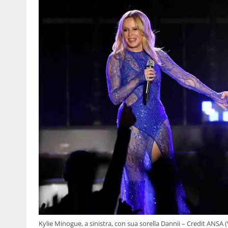
Kylie Minogue, a sinistra, con sua sorella Dannii – Credit ANSA 