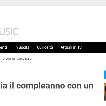
enti
In uscita
Curiosità
Attuali in Tv
nno con un successo
ia il compleanno con un