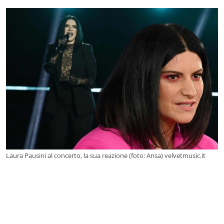
Laura Pausini al concerto, la sua reazione (foto: Ansa) velvetmusic.it