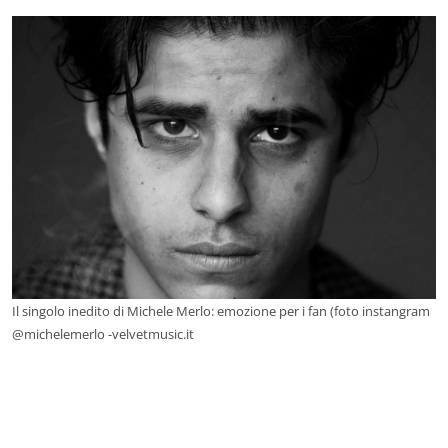
Il singolo inedito di Michele Merlo: emozione per i fan (foto instangram
@michelemerlo -velvetmusic.it