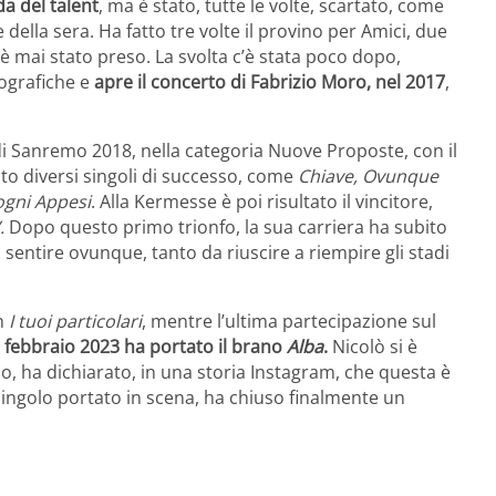
da del talent
, ma è stato, tutte le volte, scartato, come
e della sera. Ha fatto tre volte il provino per Amici, due
 mai stato preso. La svolta c’è stata poco dopo,
cografiche e
apre il concerto di Fabrizio Moro, nel 2017
,
al di Sanremo 2018, nella categoria Nuove Proposte, con il
ato diversi singoli di successo, come
Chiave, Ovunque
ogni
Appesi
. Alla Kermesse è poi risultato il vincitore,
.
Dopo questo primo trionfo, la sua carriera ha subito
 sentire ovunque, tanto da riuscire a riempire gli stadi
n
I tuoi particolari
, mentre l’ultima partecipazione sul
febbraio 2023 ha portato il brano
Alba
.
Nicolò si è
o, ha dichiarato, in una storia Instagram, che questa è
l singolo portato in scena, ha chiuso finalmente un