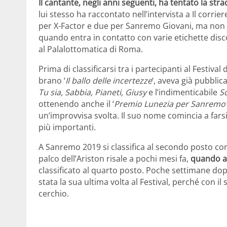
Il cantante, negli anni seguenti, ha tentato la stra
lui stesso ha raccontato nell’intervista a Il corrier
per X-Factor e due per Sanremo Giovani, ma non è
quando entra in contatto con varie etichette dis
al Palalottomatica di Roma.
Prima di classificarsi tra i partecipanti al Festiv
brano ‘
Il ballo delle incertezze
‘, aveva già pubblic
Tu sia, Sabbia, Pianeti, Giusy
e l’indimenticabile
S
ottenendo anche il ‘
Premio Lunezia per Sanremo’
un’improvvisa svolta. Il suo nome comincia a farsi
più importanti.
A Sanremo 2019 si classifica al secondo posto co
palco dell’Ariston risale a pochi mesi fa,
quando a 
classificato al quarto posto. Poche settimane dop
stata la sua ultima volta al Festival, perché con i
cerchio.