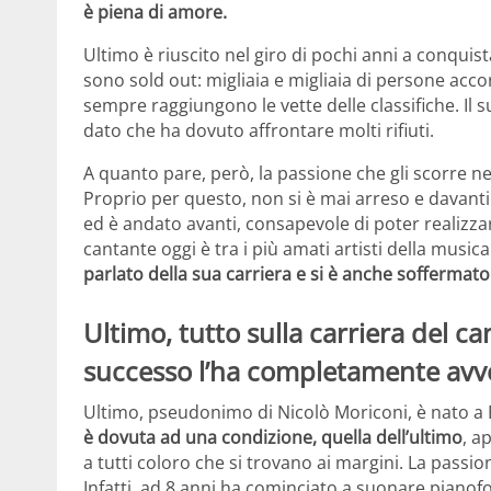
è piena di amore.
Ultimo è riuscito nel giro di pochi anni a conquist
sono sold out: migliaia e migliaia di persone acco
sempre raggiungono le vette delle classifiche. Il 
dato che ha dovuto affrontare molti rifiuti.
A quanto pare, però, la passione che gli scorre n
Proprio per questo, non si è mai arreso e davanti
ed è andato avanti, consapevole di poter realizzare
cantante oggi è tra i più amati artisti della musica i
parlato della sua carriera e si è anche soffermato s
Ultimo, tutto sulla carriera del ca
successo l’ha completamente avv
Ultimo, pseudonimo di Nicolò Moriconi, è nato a 
è dovuta ad una condizione, quella dell’ultimo
, a
a tutti coloro che si trovano ai margini. La passio
Infatti, ad 8 anni ha cominciato a suonare pianof