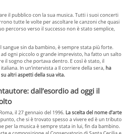
are il pubblico con la sua musica. Tutti i suoi concerti
rrono tutte le volte per ascoltare le canzoni che quasi
suo percorso verso il successo non è stato semplice,
el sangue sin da bambino, è sempre stata più forte.
 ad ogni piccolo o grande imprevisto, ha fatto un salto
 il sogno che portava dentro. E così è stato, il
taliana. In un’intervista a Il corriere della sera,
ha
u altri aspetti della sua vita.
ntautore: dall’esordio ad oggi il
olto
Roma, il 27 gennaio del 1996.
La scelta del nome d’arte
ppunto, che si è trovato spesso a vivere ed è un tributo
ne per la musica è sempre stata in lui, fin da bambino.
orte e composizione al Conservatorio di Santa Cecilia e