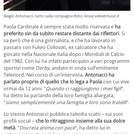
Biagio Antonacci, tutto sulla compagna (foto: Ansa) velvetmusic.it
Paola Cardinale è sempre stata molto riservata e
ha
preferito sin da subito restare distante dai riflettori
. Si
sa però che è una giornalista, e che ha lavorato in
passato con Fulvio Collovati, ex calciatore che ha
giocato nella Nazionale Italia dopo i Mondiali di Calcio
del 1982. Con lui ha infatti partecipato a vari programmi
sportivi come
Derby
, andato in onda sull’emittente
Telenord. Nel corso di un’intervista,
Antonacci ha
parlato proprio di quello che lo lega a Paola
con cui vive
ormai da 12 anni. “
Quando ci raggiungono i miei figli
“,
ha detto lui parlando della loro famiglia allargata,
“
siamo semplicemente una famiglia e loro sono fratelli
“.
Lo stesso Antonacci pubblica talvolta scatti – sui suoi
profili social –
che lo ritraggono insieme alla sua dolce
metà
. “
Discreta anima con pace
“, ha detto lui in