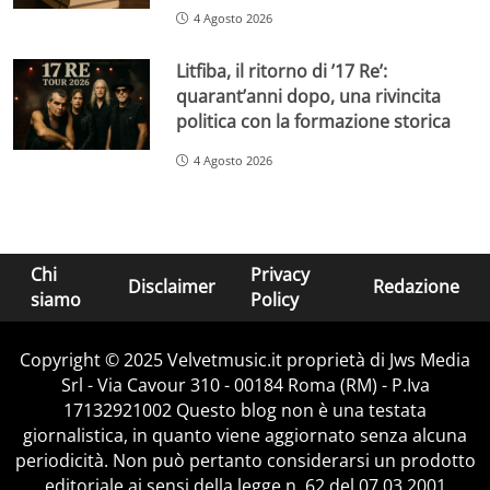
4 Agosto 2026
Litfiba, il ritorno di ’17 Re’:
quarant’anni dopo, una rivincita
politica con la formazione storica
4 Agosto 2026
Chi
Privacy
Disclaimer
Redazione
siamo
Policy
Copyright © 2025 Velvetmusic.it proprietà di Jws Media
Srl - Via Cavour 310 - 00184 Roma (RM) - P.Iva
17132921002 Questo blog non è una testata
giornalistica, in quanto viene aggiornato senza alcuna
periodicità. Non può pertanto considerarsi un prodotto
editoriale ai sensi della legge n. 62 del 07.03.2001