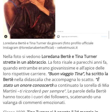
Loredana Bertè e Tina Turner da giovani (foto profilo ufficiale
Instagram @loredanaberteofficial) – velvetmusic.it
Nella foto si vedono
Loredana Bertè e Tina Turner
strette in un abbraccio
. La foto risale a parecchi anni fa,
quando entrambe erano giovanissime e all’apice delle
loro rispettive carriere.
“Buon viaggio Tina”
, ha scritto la
Bertè
nella didascalia che accompagna lo scatto.
“È
stato un onore conoscerti
ha continuato la sorella di Mia
Martini –
ti ricorderò per sempre”
.
Le parole della Bertè
hanno toccato i cuori dei followers, scatenando una
valanga di commenti emozionati.