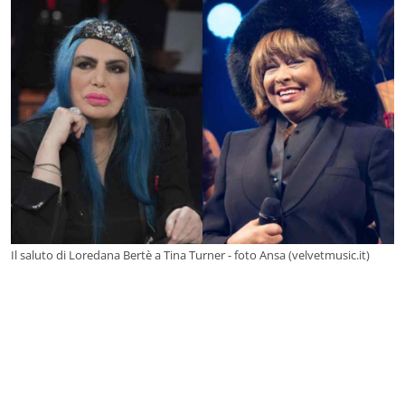
Il saluto di Loredana Bertè a Tina Turner - foto Ansa (velvetmusic.it)