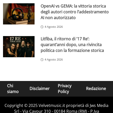
OpenAI vs GEMA: la vittoria storica
degli autori contro l’addestramento
AI non autorizzato
4 Agosto 2026
Litfiba, il ritorno di ’17 Re’:
quarant’anni dopo, una rivincita
politica con la formazione storica
4 Agosto 2026
Chi
Privacy
Disclaimer
Redazione
siamo
Policy
Copyright © 2025 Velvetmusic.it proprietà di Jws Media
Srl - Via Cavour 310 - 00184 Roma (RM) - P.Iva