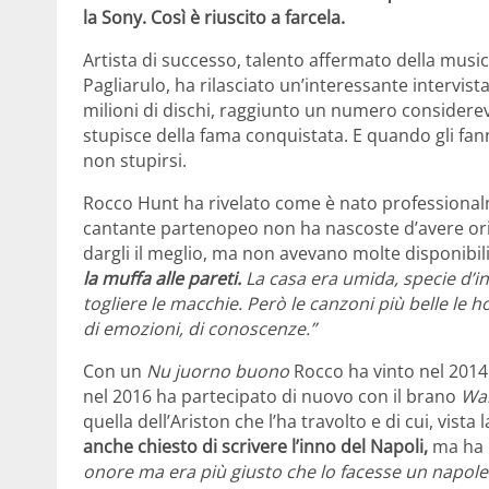
la Sony. Così è riuscito a farcela.
Artista di successo, talento affermato della m
Pagliarulo, ha rilasciato un’interessante intervista
milioni di dischi, raggiunto un numero considerevo
stupisce della fama conquistata. E quando gli fan
non stupirsi.
Rocco Hunt ha rivelato come è nato professionalme
cantante partenopeo non ha nascoste d’avere orig
dargli il meglio, ma non avevano molte disponibil
la muffa alle pareti.
La casa era umida, specie d’in
togliere le macchie. Però le canzoni più belle le h
di emozioni, di conoscenze.”
Con un
Nu juorno buono
Rocco ha vinto nel 2014
nel 2016 ha partecipato di nuovo con il brano
Wa
quella dell’Ariston che l’ha travolto e di cui, vista
anche chiesto di scrivere l’inno del Napoli,
ma ha p
onore ma era più giusto che lo facesse un napoleta