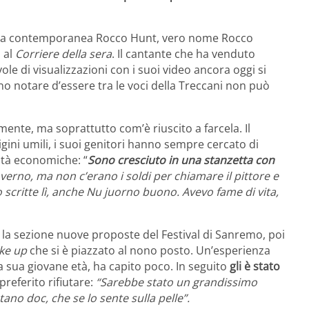
usica contemporanea Rocco Hunt, vero nome Rocco
 al
Corriere della sera
. Il cantante che ha venduto
le di visualizzazioni con i suoi video ancora oggi si
no notare d’essere tra le voci della Treccani non può
nte, ma soprattutto com’è riuscito a farcela. Il
ini umili, i suoi genitori hanno sempre cercato di
ità economiche: “
Sono cresciuto in una stanzetta con
verno, ma non c’erano i soldi per chiamare il pittore e
o scritte lì, anche Nu juorno buono. Avevo fame di vita,
 la sezione nuove proposte del Festival di Sanremo, poi
ke up
che si è piazzato al nono posto. Un’esperienza
 la sua giovane età, ha capito poco. In seguito
gli è stato
referito rifiutare:
“Sarebbe stato un grandissimo
no doc, che se lo sente sulla pelle”.