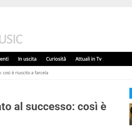
enti
In uscita
Curiosità
Attuali in Tv
 così è riuscito a farcela
to al successo: così è