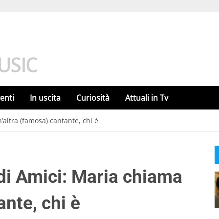
enti
In uscita
Curiosità
Attuali in Tv
’altra (famosa) cantante, chi è
 di Amici: Maria chiama
ante, chi è