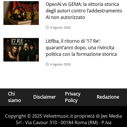
OpenAI vs GEMA: la vittoria storica
degli autori contro l’addestramento
AI non autorizzato
4 Agosto 2026
Litfiba, il ritorno di ’17 Re’:
quarant’anni dopo, una rivincita
politica con la formazione storica
4 Agosto 2026
Chi
Privacy
Disclaimer
Redazione
siamo
Policy
Copyright © 2025 Velvetmusic.it proprietà di Jws Media
Srl - Via Cavour 310 - 00184 Roma (RM) - P.Iva