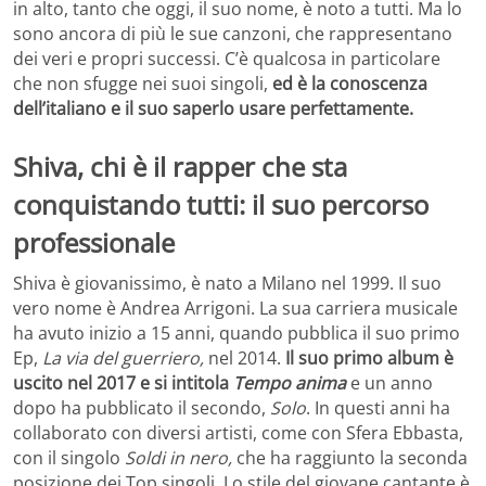
in alto, tanto che oggi, il suo nome, è noto a tutti. Ma lo
sono ancora di più le sue canzoni, che rappresentano
dei veri e propri successi. C’è qualcosa in particolare
che non sfugge nei suoi singoli,
ed è la conoscenza
dell’italiano e il suo saperlo usare perfettamente.
Shiva, chi è il rapper che sta
conquistando tutti: il suo percorso
professionale
Shiva è giovanissimo, è nato a Milano nel 1999. Il suo
vero nome è Andrea Arrigoni. La sua carriera musicale
ha avuto inizio a 15 anni, quando pubblica il suo primo
Ep,
La via del guerriero,
nel 2014.
Il suo primo album è
uscito nel 2017 e si intitola
Tempo anima
e un anno
dopo ha pubblicato il secondo,
Solo
. In questi anni ha
collaborato con diversi artisti, come con Sfera Ebbasta,
con il singolo
Soldi in nero,
che ha raggiunto la seconda
posizione dei Top singoli. Lo stile del giovane cantante è