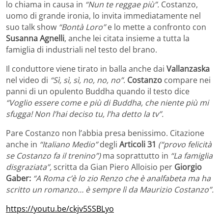
lo chiama in causa in
“Nun te reggae più”.
Costanzo,
uomo di grande ironia, lo invita immediatamente nel
suo talk show
“Bontà Loro”
e lo mette a confronto con
Susanna Agnelli
, anche lei citata insieme a tutta la
famiglia di industriali nel testo del brano.
Il conduttore viene tirato in balla anche dai
Vallanzaska
nel video di
“Sì, sì, sì, no, no, no”
.
Costanzo
compare nei
panni di un opulento Buddha quando il testo dice
“Voglio essere come e più di Buddha, che niente più mi
sfugga! Non l’hai deciso tu, l’ha detto la tv”.
Pare Costanzo non l’abbia presa benissimo. Citazione
anche in
“Italiano Medio”
degli
Articoli 31
(“provo felicità
se Costanzo fa il trenino”)
ma soprattutto in
“La famiglia
disgraziata”,
scritta da Gian Piero Alloisio per
Giorgio
Gaber:
“A Roma c’è lo zio Renzo che è analfabeta ma ha
scritto un romanzo… è sempre lì da Maurizio Costanzo”.
https://youtu.be/ckjv5SSBLyo