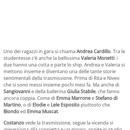
Uno dei ragazzi in gara si chiama
Andrea Cardillo
. Tra le
studentesse c’è anche la bellissima
Valeria Monetti
: i
due hanno una cotta e parte lo ship. Andrea e Valeria si
mettono insieme e diventano una delle tante storie
sentimentali della trasmissione. Prima di Rita e Niveo
che si sono messi insieme pochi mesi fa. Ma anche di
Sangiovanni
e della ballerina
Giulia Stabile
, che fanno
ancora coppia. Come di
Emma Marrone
e
Stefano di
Martino
, o di
Elodie
e
Lele Esposito
piuttosto che
Biondo
ed
Emma Muscat
.
Costanzo
vede la trasmissione, segue la vicenda si
appassiona alla coppietta e un giorno, ospite in studio