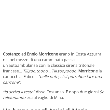
Costanzo
ed
Ennio Morricone
erano in Costa Azzurra:
nel bel mezzo di una camminata passa
un’autoambulanza con la classica sirena tritonale
francese…
Tiii,too,toooo… Tiii,too,toooo
.
Morricone
la
canticchia. E dice…
“belle note, ci si potrebbe fare una
canzone”.
“Io scrivo il testo”
disse Costanzo. E dopo due giorni
Se
telefonando
era al vaglio di Mina.