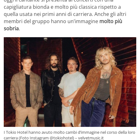
capigliatura bionda e molto più classica rispetto a
quella usata nei primi anni di carriera. Anche gli altri
membri del gruppo hanno un’immagine
molto più
sobria
.
I Tokio Hotel hanno avuto molto cambi d’immagine nel corso della loro
carriera (Foto Instagram @tokiohotel) – velvetmusic.it