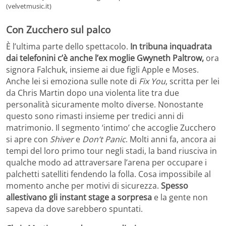
(velvetmusic.it)
Con Zucchero sul palco
È l’ultima parte dello spettacolo.
In tribuna inquadrata
dai telefonini c’è anche l’ex moglie Gwyneth Paltrow,
ora
signora Falchuk, insieme ai due figli Apple e Moses.
Anche lei si emoziona sulle note di
Fix You
, scritta per lei
da Chris Martin dopo una violenta lite tra due
personalità sicuramente molto diverse. Nonostante
questo sono rimasti insieme per tredici anni di
matrimonio. Il segmento ‘intimo’ che accoglie Zucchero
si apre con
Shiver
e
Don’t Panic
. Molti anni fa, ancora ai
tempi del loro primo tour negli stadi, la band riusciva in
qualche modo ad attraversare l’arena per occupare i
palchetti satelliti fendendo la folla. Cosa impossibile al
momento anche per motivi di sicurezza.
Spesso
allestivano gli instant stage a sorpresa
e la gente non
sapeva da dove sarebbero spuntati.