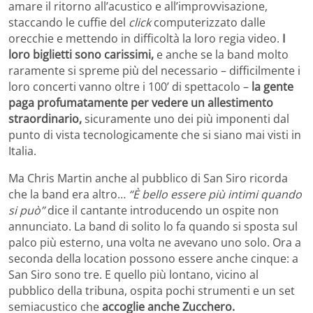
amare il ritorno all’acustico e all’improvvisazione,
staccando le cuffie del
click
computerizzato dalle
orecchie e mettendo in difficoltà la loro regia video.
I
loro biglietti sono carissimi,
e anche se la band molto
raramente si spreme più del necessario – difficilmente i
loro concerti vanno oltre i 100’ di spettacolo –
la gente
paga profumatamente per vedere un allestimento
straordinario,
sicuramente uno dei più imponenti dal
punto di vista tecnologicamente che si siano mai visti in
Italia.
Ma Chris Martin anche al pubblico di San Siro ricorda
che la band era altro…
“È bello essere più intimi quando
si può”
dice il cantante introducendo un ospite non
annunciato. La band di solito lo fa quando si sposta sul
palco più esterno, una volta ne avevano uno solo. Ora a
seconda della location possono essere anche cinque: a
San Siro sono tre. E quello più lontano, vicino al
pubblico della tribuna, ospita pochi strumenti e un set
semiacustico che
accoglie anche Zucchero.