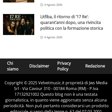
4 Agosto 2026
Litfiba, il ritorno di ’17 Re’:
quarant’anni dopo, una rivincita
politica con la formazione storica
4 Agosto 2026
Chi
Privacy
Disclaimer
Redazione
siamo
Policy
Copyright © 2025 Velvetmusic.it proprietà di Jws Media
Srl - Via Cavour 310 - 00184 Roma (RM) - P.Iva
17132921002 Questo blog non è una testata
giornalistica, in quanto viene aggiornato senza alcuna
periodicità. Non può pertanto considerarsi un prodotto
editoriale ai sensi della legge n. 62 del 07.03.2001