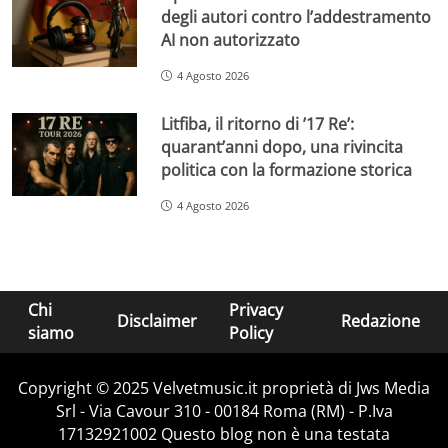
degli autori contro l’addestramento
AI non autorizzato
4 Agosto 2026
Litfiba, il ritorno di ’17 Re’:
quarant’anni dopo, una rivincita
politica con la formazione storica
4 Agosto 2026
Chi
Privacy
Disclaimer
Redazione
siamo
Policy
Copyright © 2025 Velvetmusic.it proprietà di Jws Media
Srl - Via Cavour 310 - 00184 Roma (RM) - P.Iva
17132921002 Questo blog non è una testata