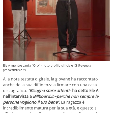
Ele A mentre canta “Oro” – foto profilo ufficiale IG @eleee.a
(velvetmusic.it)
Alla nota testata digitale, la giovane ha raccontato
anche della sua diffidenza a firmare con una casa
discografica.
“Bisogna stare attenti
– ha detto Ele A
nell’intervista a
Billboard.it
–
perché non sempre le
persone vogliono il tuo bene”
. La ragazza è
incredibilmente matura per la sua età, e questo si