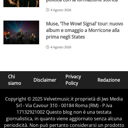
4 Agosto 2026
Muse, ‘The Wow! Signal’ tour: nuovo
album e omaggio a Morricone alla
prima negli States
4 Agosto 2026
Chi
Privacy
Disclaimer
Redazione
siamo
Policy
Copyright © 2025 Velvetmusic.it proprietà di Jws Media
Srl - Via Cavour 310 - 00184 Roma (RM) - P.Iva
17132921002 Questo blog non è una testata
giornalistica, in quanto viene aggiornato senza alcuna
periodicità. Non può pertanto considerarsi un prodotto