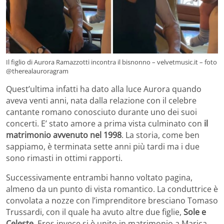
Il figlio di Aurora Ramazzotti incontra il bisnonno – velvetmusic.it – foto
@therealauroragram
Quest’ultima infatti ha dato alla luce Aurora quando
aveva venti anni, nata dalla relazione con il celebre
cantante romano conosciuto durante uno dei suoi
concerti. E’ stato amore a prima vista culminato con
il
matrimonio avvenuto nel 1998
. La storia, come ben
sappiamo, è terminata sette anni più tardi ma i due
sono rimasti in ottimi rapporti.
Successivamente entrambi hanno voltato pagina,
almeno da un punto di vista romantico. La conduttrice è
convolata a nozze con l’imprenditore bresciano Tomaso
Trussardi, con il quale ha avuto altre due figlie,
Sole e
Celeste
. Eros invece si è unito in matrimonio a Marica