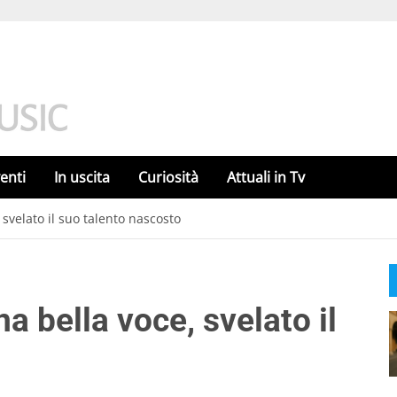
enti
In uscita
Curiosità
Attuali in Tv
svelato il suo talento nascosto
a bella voce, svelato il