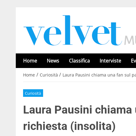
Home
News
Classifica
Interviste
Ev
/
/
Home
Curiosità
Laura Pausini chiama una fan sul palc
Curiosità
Laura Pausini chiama u
richiesta (insolita)