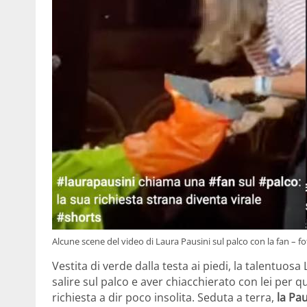
Alcune scene del video di Laura Pausini sul palco con la fan 
Vestita di verde dalla testa ai piedi, la talentuosa
salire sul palco e aver chiacchierato con lei per 
richiesta a dir poco insolita. Seduta a terra,
la Pau