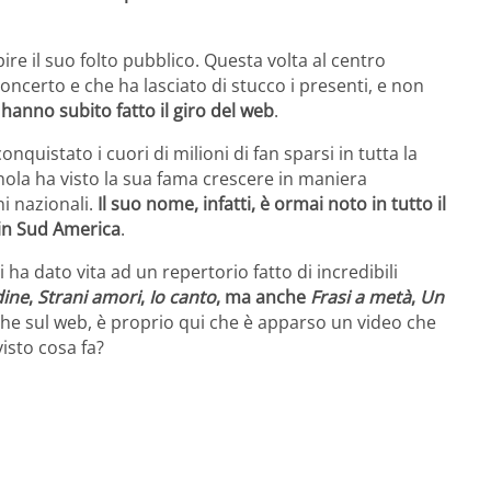
pire il suo folto pubblico. Questa volta al centro
concerto e che ha lasciato di stucco i presenti, e non
hanno subito fatto il giro del web
.
nquistato i cuori di milioni di fan sparsi in tutta la
nola ha visto la sua fama crescere in maniera
i nazionali.
Il suo nome, infatti, è ormai noto in tutto il
 in Sud America
.
ha dato vita ad un repertorio fatto di incredibili
dine
,
Strani amori
,
Io canto
, ma anche
Frasi a metà
,
Un
e sul web, è proprio qui che è apparso un video che
isto cosa fa?