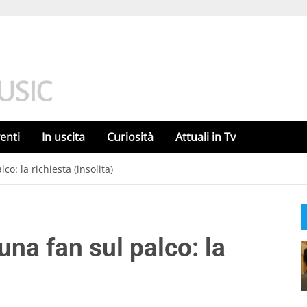
enti
In uscita
Curiosità
Attuali in Tv
o: la richiesta (insolita)
na fan sul palco: la