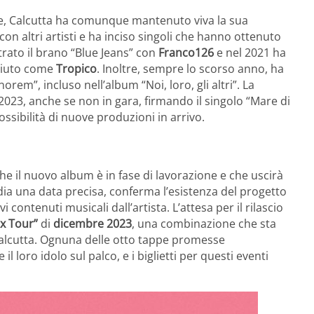
le, Calcutta ha comunque mantenuto viva la sua
on altri artisti e ha inciso singoli che hanno ottenuto
rato il brano “Blue Jeans” con
Franco126
e nel 2021 ha
sciuto come
Tropico
. Inoltre, sempre lo scorso anno, ha
em”, incluso nell’album “Noi, loro, gli altri”. La
2023, anche se non in gara, firmando il singolo “Mare di
possibilità di nuove produzioni in arrivo.
che il nuovo album è in fase di lavorazione e che uscirà
ia una data precisa, conferma l’esistenza del progetto
 contenuti musicali dall’artista. L’attesa per il rilascio
ax Tour”
di
dicembre 2023
, una combinazione che sta
Calcutta. Ognuna delle otto tappe promesse
 loro idolo sul palco, e i biglietti per questi eventi