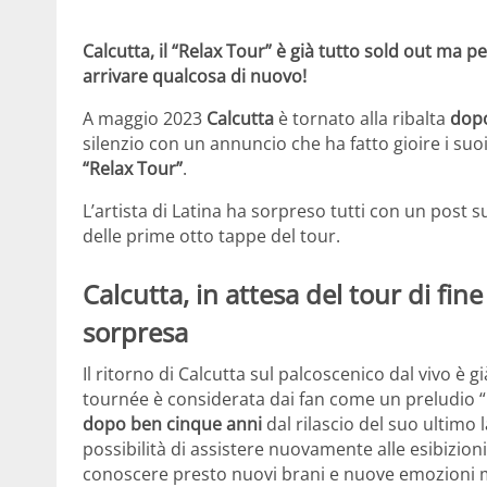
Calcutta, il “Relax Tour” è già tutto sold out ma p
arrivare qualcosa di nuovo!
A maggio 2023
Calcutta
è tornato alla ribalta
dopo
silenzio con un annuncio che ha fatto gioire i su
“Relax Tour”
.
L’artista di Latina ha sorpreso tutti con un post 
delle prime otto tappe del tour.
Calcutta, in attesa del tour di fi
sorpresa
Il ritorno di Calcutta sul palcoscenico dal vivo è 
tournée è considerata dai fan come un preludio “u
dopo ben cinque anni
dal rilascio del suo ultimo 
possibilità di assistere nuovamente alle esibizion
conoscere presto nuovi brani e nuove emozioni m