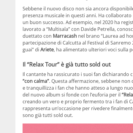
Sebbene il nuovo disco non sia ancora disponibi
presenza musicale in questi anni. Ha collaborato c
un buon successo. Ad esempio, nel 2020 ha regist
lavorato a “Multisala” con Davide Petrella, cono
duettato con
Marracash
nel brano “Laurea ad honor
partecipazione di Calcutta al Festival di Sanremo 
guai” di
Ariete
, ha alimentato ulteriori voci sulla 
Il “Relax Tour” è già tutto sold out
Il cantante ha rassicurato i suoi fan dichiarando 
“con calma”
. Questa affermazione, sebbene non d
e tranquillizza i fan che hanno atteso a lungo nuovi
del nuovo album si fonde con l’euforia per il
“Rel
creando un vero e proprio fermento tra i fan di 
rappresenta un’occasione per rivedere finalmente il
sono già tutti sold out.