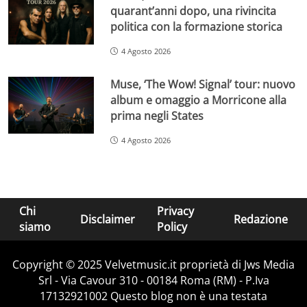
quarant’anni dopo, una rivincita
politica con la formazione storica
4 Agosto 2026
Muse, ‘The Wow! Signal’ tour: nuovo
album e omaggio a Morricone alla
prima negli States
4 Agosto 2026
Chi
Privacy
Disclaimer
Redazione
siamo
Policy
Copyright © 2025 Velvetmusic.it proprietà di Jws Media
Srl - Via Cavour 310 - 00184 Roma (RM) - P.Iva
17132921002 Questo blog non è una testata