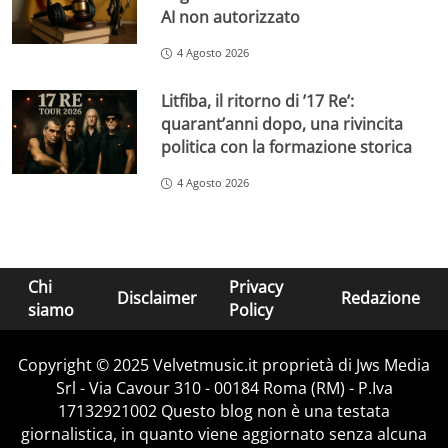
AI non autorizzato
4 Agosto 2026
Litfiba, il ritorno di ’17 Re’:
quarant’anni dopo, una rivincita
politica con la formazione storica
4 Agosto 2026
Chi
Privacy
Disclaimer
Redazione
siamo
Policy
Copyright © 2025 Velvetmusic.it proprietà di Jws Media
Srl - Via Cavour 310 - 00184 Roma (RM) - P.Iva
17132921002 Questo blog non è una testata
giornalistica, in quanto viene aggiornato senza alcuna