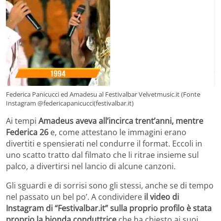
Federica Panicucci ed Amadesu al Festivalbar Velvetmusic.it (Fonte
Instagram @federicapanicucci(festivalbar.it)
Ai tempi
Amadeus aveva all’incirca trent’anni, mentre
Federica 26
e, come attestano le immagini erano
divertiti e spensierati nel condurre il format. Eccoli in
uno scatto tratto dal filmato che li ritrae insieme sul
palco, a divertirsi nel lancio di alcune canzoni.
Gli sguardi e di sorrisi sono gli stessi, anche se di tempo
nel passato un bel po’. A condividere
il video di
Instagram di “Festivalbar.it” sulla proprio profilo è stata
proprio la bionda conduttrice
che ha chiesto ai suoi