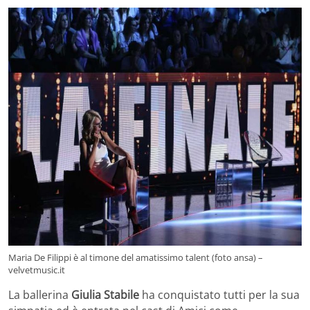
Maria De Filippi è al timone del amatissimo talent (foto ansa) –
velvetmusic.it
La ballerina
Giulia Stabile
ha conquistato tutti per la sua