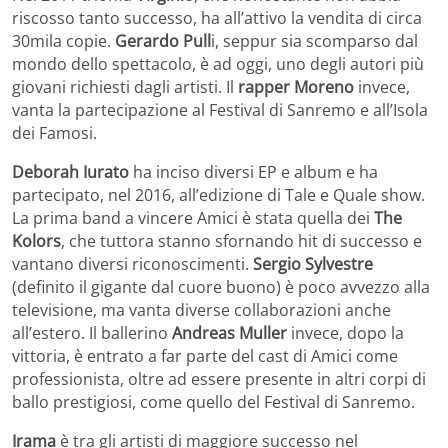
riscosso tanto successo, ha all’attivo la vendita di circa
30mila copie.
Gerardo Pull
i, seppur sia scomparso dal
mondo dello spettacolo, è ad oggi, uno degli autori più
giovani richiesti dagli artisti. Il
rapper Moreno
invece,
vanta la partecipazione al Festival di Sanremo e all’Isola
dei Famosi.
Deborah Iurato
ha inciso diversi EP e album e ha
partecipato, nel 2016, all’edizione di Tale e Quale show.
La prima band a vincere Amici è stata quella dei
The
Kolors
, che tuttora stanno sfornando hit di successo e
vantano diversi riconoscimenti.
Sergio Sylvestre
(definito il gigante dal cuore buono) è poco avvezzo alla
televisione, ma vanta diverse collaborazioni anche
all’estero. Il ballerino
Andreas Muller
invece, dopo la
vittoria, è entrato a far parte del cast di Amici come
professionista, oltre ad essere presente in altri corpi di
ballo prestigiosi, come quello del Festival di Sanremo.
Irama
è tra gli artisti di maggiore successo nel