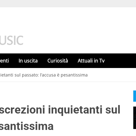
enti
In uscita
Curiosità
Attuali in Tv
ietanti sul passato: l’accusa è pesantissima
screzioni inquietanti sul
esantissima