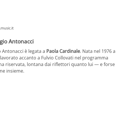
.music.it
agio Antonacci
io Antonacci è legata a
Paola Cardinale
. Nata nel 1976 a
a lavorato accanto a Fulvio Collovati nel programma
 riservata, lontana dai riflettori quanto lui — e forse
ene insieme.