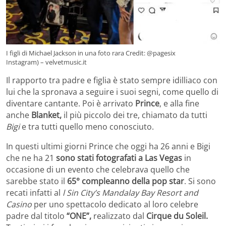
I figli di Michael Jackson in una foto rara Credit: @pagesix
Instagram) – velvetmusic.it
Il rapporto tra padre e figlia è stato sempre idilliaco con
lui che la spronava a seguire i suoi segni, come quello di
diventare cantante. Poi è arrivato
Prince
, e alla fine
anche
Blanket,
il più piccolo dei tre, chiamato da tutti
Bigi
e tra tutti quello meno conosciuto.
In questi ultimi giorni Prince che oggi ha 26 anni e Bigi
che ne ha 21
sono stati fotografati a Las Vegas
in
occasione di un evento che celebrava quello che
sarebbe stato il
65° compleanno della pop star
. Si sono
recati infatti al
l Sin City’s Mandalay Bay Resort and
Casino
per uno spettacolo dedicato al loro celebre
padre dal titolo
“ONE”,
realizzato dal
Cirque du Soleil.