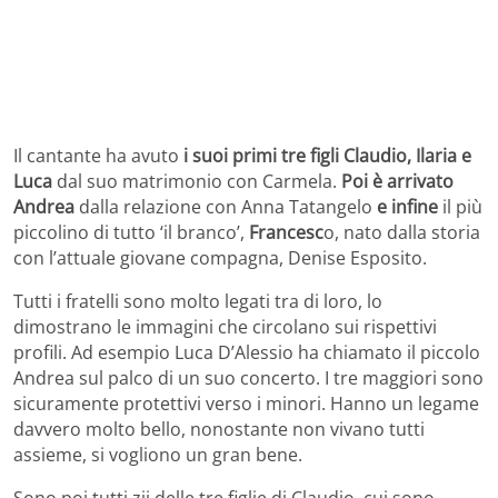
Il cantante ha avuto
i suoi primi tre figli Claudio, Ilaria e
Luca
dal suo matrimonio con Carmela.
Poi è arrivato
Andrea
dalla relazione con Anna Tatangelo
e infine
il più
piccolino di tutto ‘il branco’,
Francesc
o, nato dalla storia
con l’attuale giovane compagna, Denise Esposito.
Tutti i fratelli sono molto legati tra di loro, lo
dimostrano le immagini che circolano sui rispettivi
profili. Ad esempio Luca D’Alessio ha chiamato il piccolo
Andrea sul palco di un suo concerto. I tre maggiori sono
sicuramente protettivi verso i minori. Hanno un legame
davvero molto bello, nonostante non vivano tutti
assieme, si vogliono un gran bene.
Sono poi tutti zii delle tre figlie di Claudio, cui sono