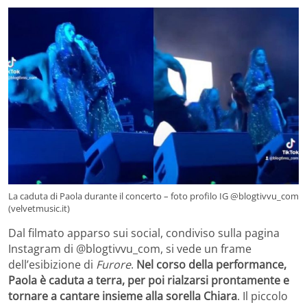
La caduta di Paola durante il concerto – foto profilo IG @blogtivvu_com
(velvetmusic.it)
Dal filmato apparso sui social, condiviso sulla pagina
Instagram di @blogtivvu_com, si vede un frame
dell’esibizione di
Furore
.
Nel corso della performance,
Paola è caduta a terra, per poi rialzarsi prontamente e
tornare a cantare insieme alla sorella Chiara
. Il piccolo