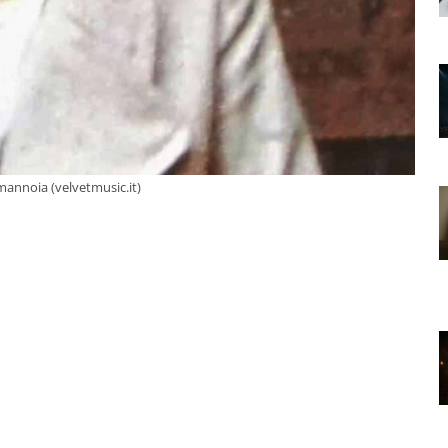
lamannoia (velvetmusic.it)