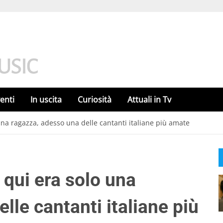
enti
In uscita
Curiosità
Attuali in Tv
 una ragazza, adesso una delle cantanti italiane più amate
 qui era solo una
lle cantanti italiane più