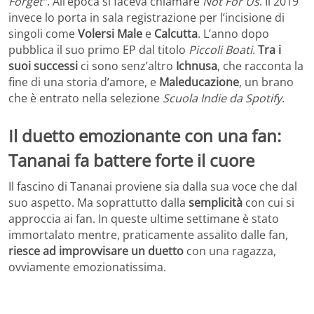
Forget”
. All’epoca si faceva chiamare
Not For Us
. Il 2019
invece lo porta in sala registrazione per l’incisione di
singoli come
Volersi Male
e
Calcutta
. L’anno dopo
pubblica il suo primo EP dal titolo
Piccoli Boati
.
Tra i
suoi successi
ci sono senz’altro
Ichnusa
, che racconta la
fine di una storia d’amore, e
Maleducazione
, un brano
che è entrato nella selezione
Scuola Indie da Spotify
.
Il duetto emozionante con una fan:
Tananai fa battere forte il cuore
Il fascino di Tananai proviene sia dalla sua voce che dal
suo aspetto. Ma soprattutto dalla
semplicità
con cui si
approccia ai fan. In queste ultime settimane è stato
immortalato mentre, praticamente assalito dalle fan,
riesce ad improvvisare un duetto
con una ragazza,
ovviamente emozionatissima.