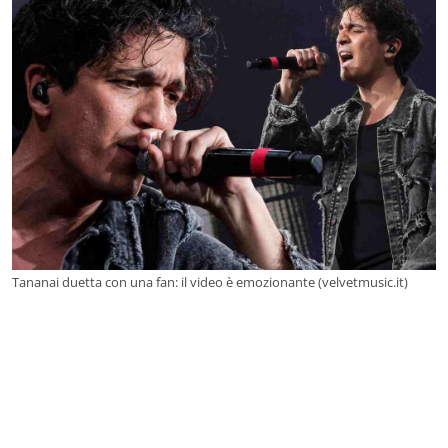
Tananai duetta con una fan: il video è emozionante (velvetmusic.it)