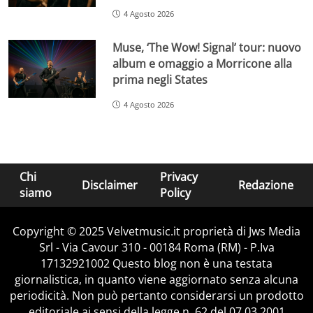
4 Agosto 2026
Muse, ‘The Wow! Signal’ tour: nuovo
album e omaggio a Morricone alla
prima negli States
4 Agosto 2026
Chi
Privacy
Disclaimer
Redazione
siamo
Policy
Copyright © 2025 Velvetmusic.it proprietà di Jws Media
Srl - Via Cavour 310 - 00184 Roma (RM) - P.Iva
17132921002 Questo blog non è una testata
giornalistica, in quanto viene aggiornato senza alcuna
periodicità. Non può pertanto considerarsi un prodotto
editoriale ai sensi della legge n. 62 del 07.03.2001