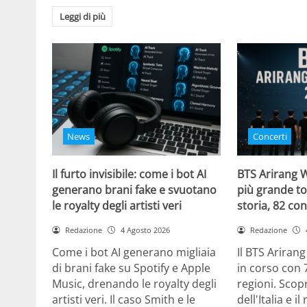
Leggi di più
News
Concerti
Il furto invisibile: come i bot AI
BTS Arirang W
generano brani fake e svuotano
più grande to
le royalty degli artisti veri
storia, 82 con
Redazione
4 Agosto 2026
Redazione
Come i bot AI generano migliaia
Il BTS Ariran
di brani fake su Spotify e Apple
in corso con 
Music, drenando le royalty degli
regioni. Scopr
artisti veri. Il caso Smith e le
dell'Italia e i