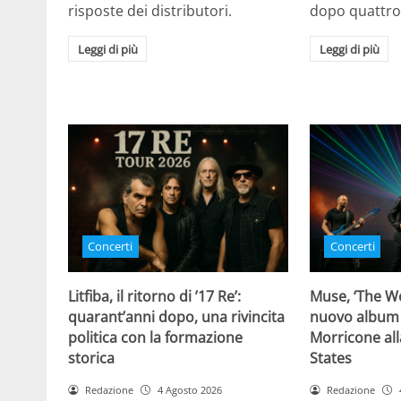
risposte dei distributori.
dopo quattro
Leggi di più
Leggi di più
Concerti
Concerti
Litfiba, il ritorno di ’17 Re’:
Muse, ‘The Wo
quarant’anni dopo, una rivincita
nuovo album
politica con la formazione
Morricone all
storica
States
Redazione
4 Agosto 2026
Redazione