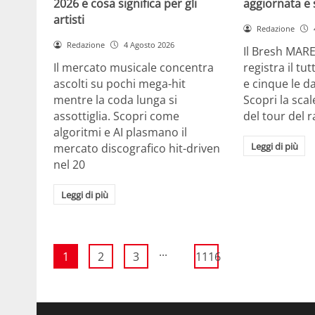
2026 e cosa significa per gli
aggiornata e 
artisti
Redazione
Redazione
4 Agosto 2026
Il Bresh MA
Il mercato musicale concentra
registra il tu
ascolti su pochi mega-hit
e cinque le d
mentre la coda lunga si
Scopri la scal
assottiglia. Scopri come
del tour del 
algoritmi e AI plasmano il
Leggi di più
mercato discografico hit-driven
nel 20
Leggi di più
...
1
2
3
1116