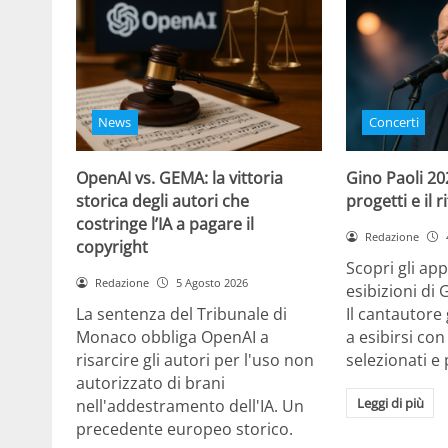
News
Concerti
OpenAI vs. GEMA: la vittoria
Gino Paoli 20
storica degli autori che
progetti e il 
costringe l’IA a pagare il
Redazione
copyright
Scopri gli ap
Redazione
5 Agosto 2026
esibizioni di 
La sentenza del Tribunale di
Il cantautor
Monaco obbliga OpenAI a
a esibirsi con
risarcire gli autori per l'uso non
selezionati e 
autorizzato di brani
Leggi di più
nell'addestramento dell'IA. Un
precedente europeo storico.