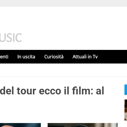
enti
In uscita
Curiosità
Attuali in Tv
del tour ecco il film: al