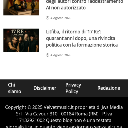
degli autori contro l’addestramento
AI non autorizzato
4 Agosto 2026
Litfiba, il ritorno di ’17 Re’:
quarant’anni dopo, una rivincita
politica con la formazione storica
4 Agosto 2026
Chi
Privacy
Disclaimer
Redazione
siamo
Policy
Copyright © 2025 Velvetmusic.it proprietà di Jws Media
Srl - Via Cavour 310 - 00184 Roma (RM) - P.Iva
17132921002 Questo blog non è una testata
giornalistica, in quanto viene aggiornato senza alcuna