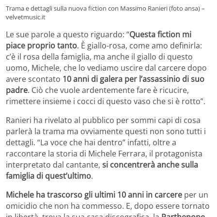
Trama e dettagli sulla nuova fiction con Massimo Ranieri (foto ansa) –
velvetmusic.it
Le sue parole a questo riguardo: “
Questa fiction mi
piace proprio tanto
. È giallo-rosa, come amo definirla:
c’è il rosa della famiglia, ma anche il giallo di questo
uomo, Michele, che lo vediamo uscire dal carcere dopo
avere scontato
10 anni di galera per l’assassinio di suo
padre
. Ciò che vuole ardentemente fare è ricucire,
rimettere insieme i cocci di questo vaso che si è rotto”.
Ranieri ha rivelato al pubblico per sommi capi di cosa
parlerà la trama ma ovviamente questi non sono tutti i
dettagli. “La voce che hai dentro” infatti, oltre a
raccontare la storia di Michele Ferrara, il protagonista
interpretato dal cantante,
si concentrerà anche sulla
famiglia di quest’ultimo
.
Michele ha trascorso gli ultimi 10 anni in carcere
per un
omicidio che non ha commesso. E, dopo essere tornato
in libertà, trova la sua casa discografica, la
Parthenope