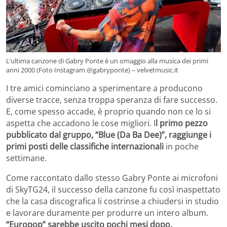
L’ultima canzone di Gabry Ponte è un omaggio alla musica dei primi
anni 2000 (Foto Instagram @gabryponte) – velvetmusic.it
I tre amici cominciano a sperimentare a producono
diverse tracce, senza troppa speranza di fare successo.
E, come spesso accade, è proprio quando non ce lo si
aspetta che accadono le cose migliori. I
l primo pezzo
pubblicato dal gruppo, “Blue (Da Ba Dee)”, raggiunge i
primi posti delle classifiche internazionali
in poche
settimane.
Come raccontato dallo stesso Gabry Ponte ai microfoni
di SkyTG24, il successo della canzone fu così inaspettato
che la casa discografica li costrinse a chiudersi in studio
e lavorare duramente per produrre un intero album.
“Europop” sarebbe uscito pochi mesi dopo,