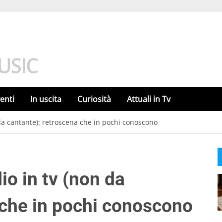
enti
In uscita
Curiosità
Attuali in Tv
 da cantante): retroscena che in pochi conoscono
io in tv (non da
 che in pochi conoscono