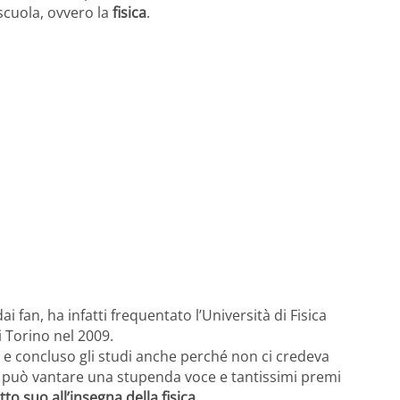
 scuola, ovvero la
fisica
.
 fan, ha infatti frequentato l’Università di Fisica
i Torino nel 2009.
 e concluso gli studi anche perché non ci credeva
o può vantare una stupenda voce e tantissimi premi
o suo all’insegna della fisica
.