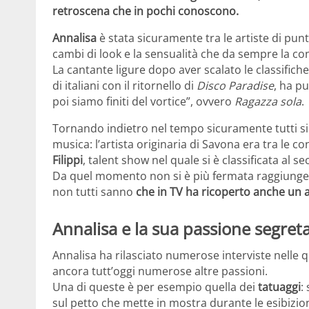
retroscena che in pochi conoscono.
Annalisa
è stata sicuramente tra le artiste di punt
cambi di look e la sensualità che da sempre la co
La cantante ligure dopo aver scalato le classifiche
di italiani con il ritornello di
Disco Paradise
, ha p
poi siamo finiti del vortice”, ovvero
Ragazza sola
.
Tornando indietro nel tempo sicuramente tutti si
musica: l’artista originaria di Savona era tra le c
Filippi
, talent show nel quale si è classificata al
Da quel momento non si è più fermata raggiungen
non tutti sanno
che in TV ha ricoperto anche un a
Annalisa e la sua passione segret
Annalisa ha rilasciato numerose interviste nelle q
ancora tutt’oggi numerose altre passioni.
Una di queste è per esempio quella dei
tatuaggi
:
sul petto che mette in mostra durante le esibizion